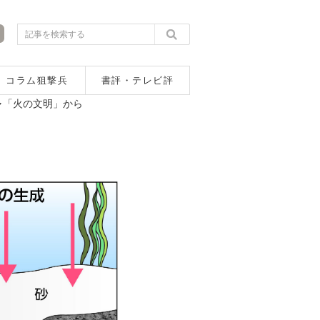
コラム狙撃兵
書評・テレビ評
ャ「火の文明」から