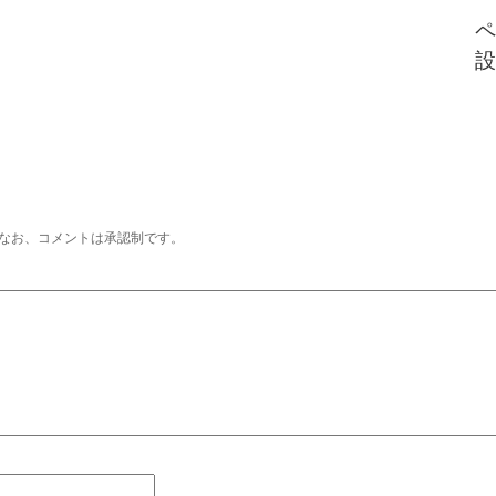
ペ
設
なお、コメントは承認制です。