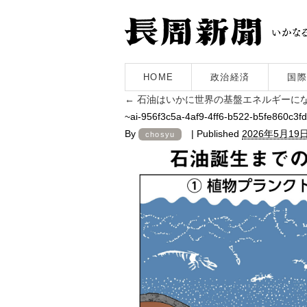
HOME
政治経済
国際
←
石油はいかに世界の基盤エネルギーに
~ai-956f3c5a-4af9-4ff6-b522-b5fe860c3f
By
|
Published
2026年5月19
chosyu