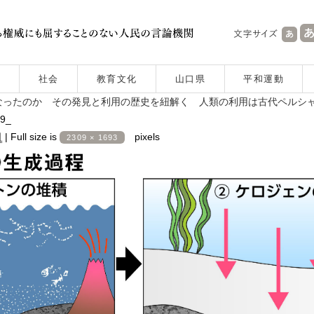
社会
教育文化
山口県
平和運動
なったのか その発見と利用の歴史を紐解く 人類の利用は古代ペルシ
d9_
日
|
Full size is
pixels
2309 × 1693