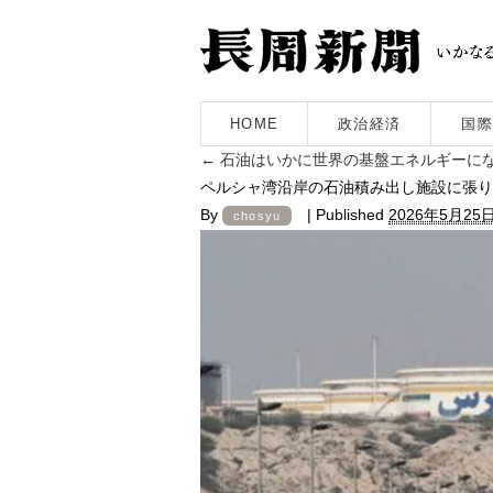
HOME
政治経済
国際
←
石油はいかに世界の基盤エネルギーに
ペルシャ湾沿岸の石油積み出し施設に張り
By
|
Published
2026年5月25
chosyu