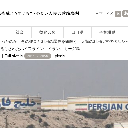
社会
教育文化
山口県
平和運動
なったのか その発見と利用の歴史を紐解く 人類の利用は古代ペルシ
巡らされたパイプライン（イラン、カーグ島）
日
|
Full size is
pixels
2059 × 2058