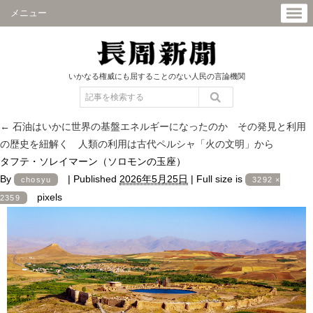
メニュー
いかなる権威にも屈することのない人民の言論機関
←
石油はいかに世界の基盤エネルギーになったのか その発見と利用
の歴史を紐解く 人類の利用は古代ペルシャ「火の文明」から
タフテ・ソレイマーン（ソロモンの玉座）
By
|
Published
2026年5月25日
|
Full size is
chosyu
3292 ×
pixels
2359