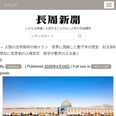
メニュー
いかなる権威にも屈することのない人民の言論機関
←
人類の文明発祥の地イラン 世界に貢献した数千年の歴史 紀元前6
世紀に世界初の人権宣言 医学や数学の土台築く
2
By
|
Published
2026年4月29日
|
Full size is
chosyu
768 × 496
pixels