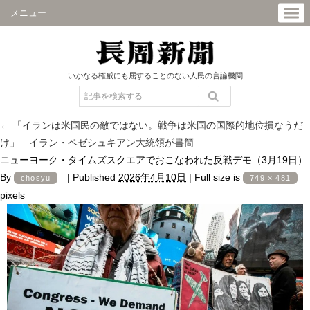
メニュー
いかなる権威にも屈することのない人民の言論機関
←
「イランは米国民の敵ではない。戦争は米国の国際的地位損なうだ
け」 イラン・ペゼシュキアン大統領が書簡
ニューヨーク・タイムズスクエアでおこなわれた反戦デモ（3月19日）
By
|
Published
2026年4月10日
|
Full size is
chosyu
749 × 481
pixels