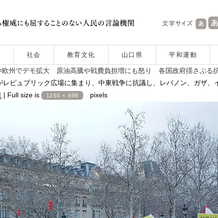
社会
教育文化
山口県
平和運動
や欧州でデモ拡大 原油高騰や戦費負担増にも怒り 各国政府揺さぶる
人々がレピュブリック広場に集まり、中東戦争に抗議し、レバノン、ガザ、
日
|
Full size is
pixels
1260 × 698