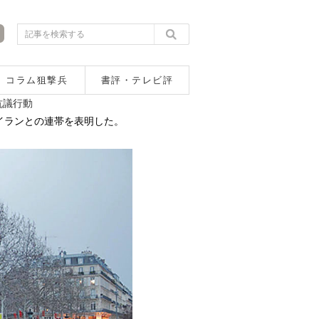
コラム狙撃兵
書評・テレビ評
抗議行動
イランとの連帯を表明した。