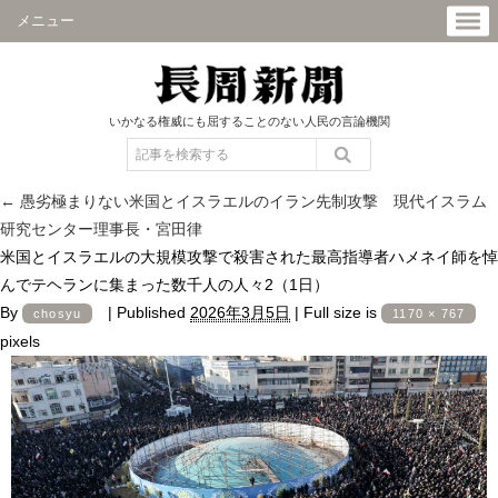
メニュー
いかなる権威にも屈することのない人民の言論機関
←
愚劣極まりない米国とイスラエルのイラン先制攻撃 現代イスラム
研究センター理事長・宮田律
米国とイスラエルの大規模攻撃で殺害された最高指導者ハメネイ師を悼
んでテヘランに集まった数千人の人々2（1日）
By
|
Published
2026年3月5日
|
Full size is
chosyu
1170 × 767
pixels