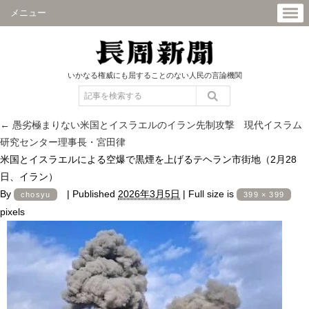
メニュー
いかなる権威にも屈することのない人民の言論機関
←
愚劣極まりない米国とイスラエルのイラン先制攻撃 現代イスラム
研究センター理事長・宮田律
米国とイスラエルによる空爆で黒煙を上げるテヘラン市街地（2月28
日、イラン）
By
|
Published
2026年3月5日
|
Full size is
chosyu
399 × 399
pixels