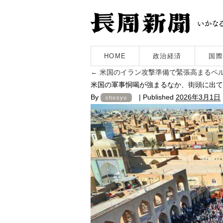
HOME
政治経済
国際
←
米国のイラン攻撃準備で緊張高まるペ
米国の軍事恫喝が強まるなか、街頭に出て
By
|
Published
2026年3月1日
chosyu