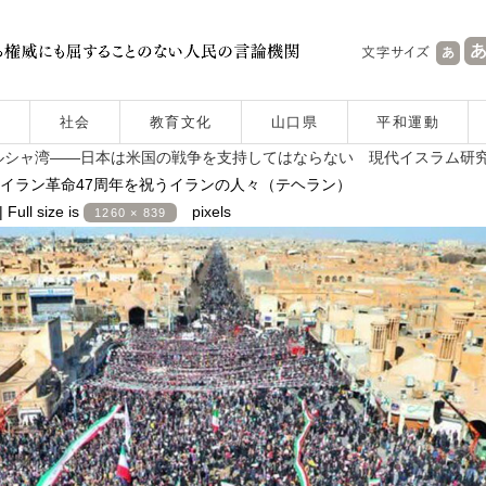
社会
教育文化
山口県
平和運動
ルシャ湾――日本は米国の戦争を支持してはならない 現代イスラム研
イラン革命47周年を祝うイランの人々（テヘラン）
|
Full size is
pixels
1260 × 839