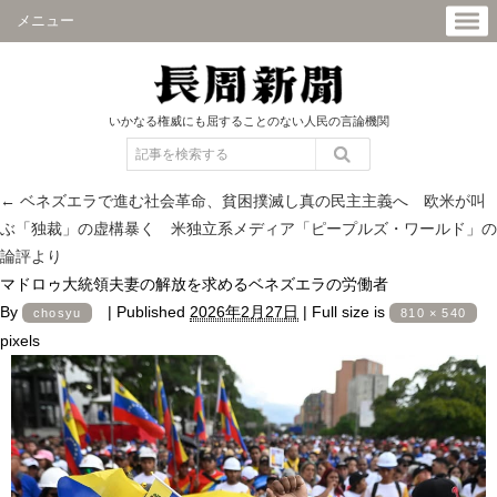
メニュー
いかなる権威にも屈することのない人民の言論機関
←
ベネズエラで進む社会革命、貧困撲滅し真の民主主義へ 欧米が叫
ぶ「独裁」の虚構暴く 米独立系メディア「ピープルズ・ワールド」の
論評より
マドロゥ大統領夫妻の解放を求めるベネズエラの労働者
By
|
Published
2026年2月27日
|
Full size is
chosyu
810 × 540
pixels