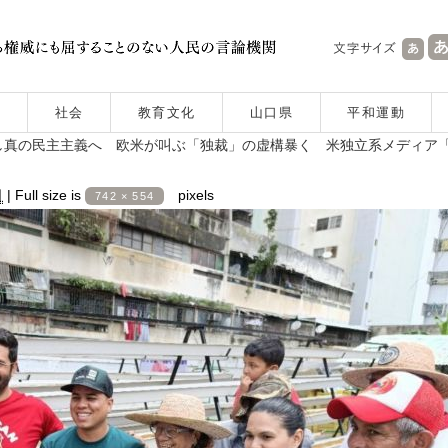
社会
教育文化
山口県
平和運動
し真の民主主義へ 欧米が叫ぶ「独裁」の虚構暴く 米独立系メディア
日
|
Full size is
pixels
742 × 554