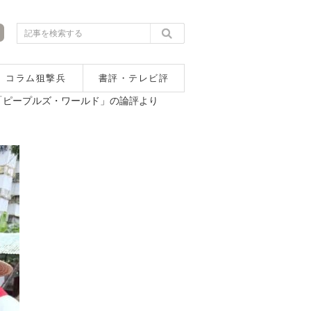
コラム狙撃兵
書評・テレビ評
「ピープルズ・ワールド」の論評より