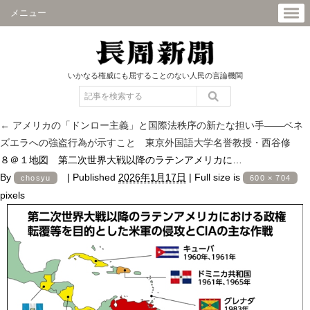
メニュー
いかなる権威にも屈することのない人民の言論機関
←
アメリカの「ドンロー主義」と国際法秩序の新たな担い手――ベネ
ズエラへの強盗行為が示すこと 東京外国語大学名誉教授・西谷修
８＠１地図 第二次世界大戦以降のラテンアメリカに…
By
|
Published
2026年1月17日
|
Full size is
chosyu
600 × 704
pixels