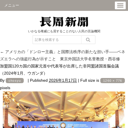
メニュー
いかなる権威にも屈することのない人民の言論機関
←
アメリカの「ドンロー主義」と国際法秩序の新たな担い手――ベネ
ズエラへの強盗行為が示すこと 東京外国語大学名誉教授・西谷修
加盟国120カ国の国家元首や代表等が出席した非同盟諸国首脳会議
（2024年1月、ウガンダ）
By
|
Published
2026年1月17日
|
Full size is
chosyu
1260 × 776
pixels