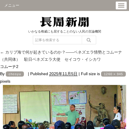
メニュー
いかなる権威にも屈することのない人民の言論機関
←
カリブ海で何が起きているのか？――ベネズエラ情勢とコムーナ
（共同体） 駐日ベネズエラ大使 セイコウ・イシカワ
コムーナ2
By
|
Published
2025年11月5日
|
Full size is
chosyu
1260 × 945
pixels