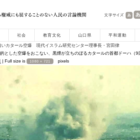
社会
教育文化
山口県
平和運動
狙いカタール空爆 現代イスラム研究センター理事長・宮田律
的とした空爆をおこない、黒煙が立ちのぼるカタールの首都ドーハ（9
日
|
Full size is
pixels
1080 × 721