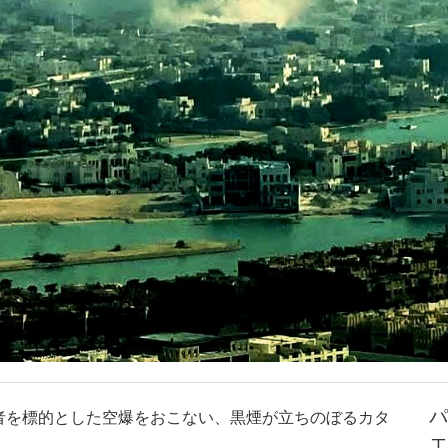
パ
者を標的とした空爆をおこない、黒煙が立ちのぼるカタ
エ