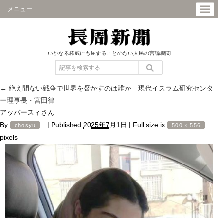
メニュー
いかなる権威にも屈することのない人民の言論機関
←
絶え間ない戦争で世界を脅かすのは誰か 現代イスラム研究センタ
ー理事長・宮田律
アッバースィさん
By
|
Published
2025年7月1日
|
Full size is
chosyu
500 × 556
pixels