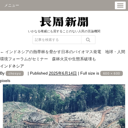
メニュー
いかなる権威にも屈することのない人民の言論機関
←
インドネシアの熱帯林を脅かす日本のバイオマス発電 地球・人間
環境フォーラムがセミナー 森林火災や生態系破壊も
インドネシア
By
|
Published
2025年6月14日
|
Full size is
chosyu
600 × 600
pixels