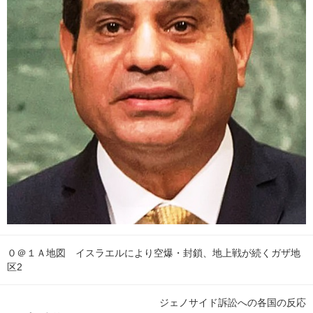
０＠１Ａ地図 イスラエルにより空爆・封鎖、地上戦が続くガザ地
区2
ジェノサイド訴訟への各国の反応