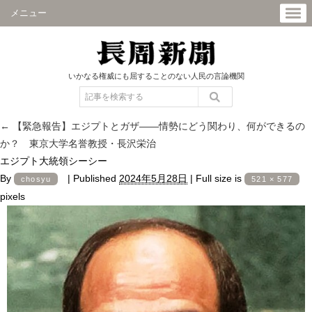
メニュー
いかなる権威にも屈することのない人民の言論機関
←
【緊急報告】エジプトとガザ――情勢にどう関わり、何ができるの
か？ 東京大学名誉教授・長沢栄治
エジプト大統領シーシー
By
|
Published
2024年5月28日
|
Full size is
chosyu
521 × 577
pixels