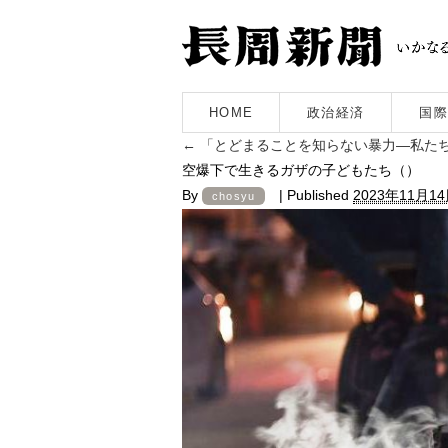
HOME
政治経済
国際
←
「とどまることを知らない暴力―私た
空爆下で生きるガザの子どもたち（）
By
|
Published
2023年11月1
chosyu