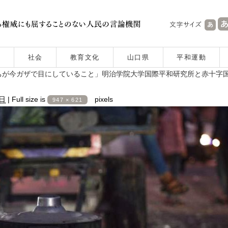
社会
教育文化
山口県
平和運動
ちが今ガザで目にしていること」明治学院大学国際平和研究所と赤十字
4日
|
Full size is
pixels
947 × 621