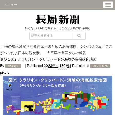
メニュー
いかなる権威にも屈することのない人民の言論機関
←
海の環境激変させる再エネのための深海採掘 シンポジウム『ここ
がヘンだよ日本の脱炭素』 太平洋の島国からの報告
９＠１図2 クラリオン・クリッパートン海域の海底鉱床地図
By
|
Published
2023年4月30日
|
Full size is
chosyu
900 × 675
pixels