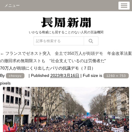
メニュー
いかなる権威にも屈することのない人民の言論機関
←
フランスでゼネスト突入 全土で350万人が街頭デモ 年金改革法案
の撤回求め無期限ストも “社会支えているのは労働者だ”
70万人が街頭にくり出したパリの抗議デモ（７日）
By
|
Published
2023年3月16日
|
Full size is
chosyu
1260 × 753
pixels