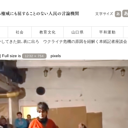
社会
教育文化
山口県
平和運動
してきた奴､表に出ろ ウクライナ危機の原因を紐解く本紙記者座談会
|
Full size is
pixels
1232 × 754