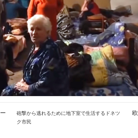
ー
欧
砲撃から逃れるために地下室で生活するドネツ
）
ク市民