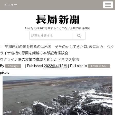
メニュー
いかなる権威にも屈することのない人民の言論機関
←
早期停戦の鍵を握るのは米国 そそのかしてきた奴､表に出ろ ウク
ライナ危機の原因を紐解く本紙記者座談会
ウクライナ軍の攻撃で廃墟と化したドネツク空港
By
|
Published
2022年4月2日
|
Full size is
chosyu
1200 × 563
pixels