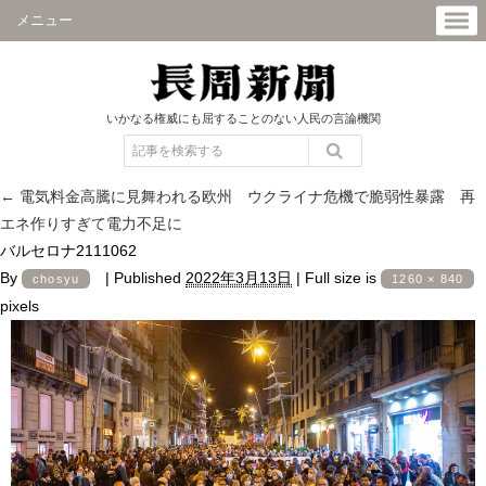
メニュー
いかなる権威にも屈することのない人民の言論機関
←
電気料金高騰に見舞われる欧州 ウクライナ危機で脆弱性暴露 再
エネ作りすぎて電力不足に
バルセロナ2111062
By
|
Published
2022年3月13日
|
Full size is
chosyu
1260 × 840
pixels