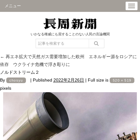
メニュー
いかなる権威にも屈することのない人民の言論機関
←
再エネ拡大で天然ガス需要増加した欧州 エネルギー源をロシアに
依存 ウクライナ危機で浮き彫りに
ノルドストリーム２
By
|
Published
2022年2月26日
|
Full size is
chosyu
520 × 519
pixels