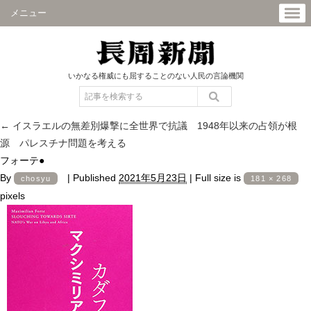
メニュー
いかなる権威にも屈することのない人民の言論機関
←
イスラエルの無差別爆撃に全世界で抗議 1948年以来の占領が根
源 パレスチナ問題を考える
フォーテ●
By
|
Published
2021年5月23日
|
Full size is
chosyu
181 × 268
pixels