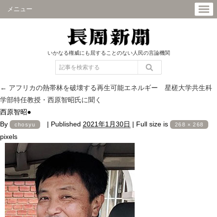
メニュー
いかなる権威にも屈することのない人民の言論機関
←
アフリカの熱帯林を破壊する再生可能エネルギー 星槎大学共生科
学部特任教授・西原智昭氏に聞く
西原智昭●
By
|
Published
2021年1月30日
|
Full size is
chosyu
268 × 268
pixels