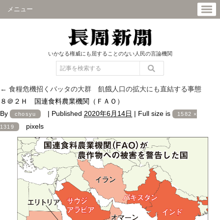
メニュー
いかなる権威にも屈することのない人民の言論機関
←
食糧危機招くバッタの大群 飢餓人口の拡大にも直結する事態
８＠２Ｈ 国連食料農業機関（ＦＡＯ）
By
|
Published
2020年6月14日
|
Full size is
chosyu
1582 ×
pixels
1319