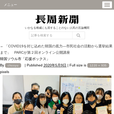
メニュー
いかなる権威にも屈することのない人民の言論機関
←
「COVID19を封じ込めた韓国の底力―市民社会の活動から選挙結果
まで」 PARCが第２回オンライン公開講座
韓国ソウル市「応援ボックス」
By
|
Published
2020年5月9日
|
Full size is
chosyu
1220 × 935
pixels