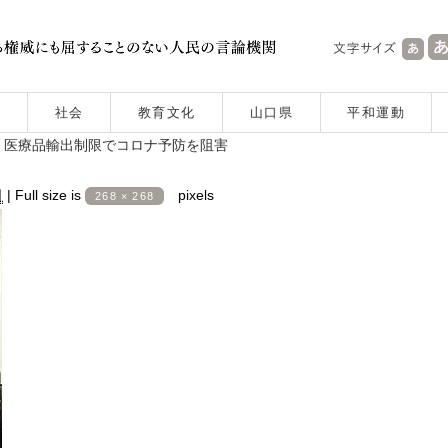
社会
教育文化
山口県
平和運動
 医療品輸出制限でコロナ予防を阻害
日
|
Full size is
pixels
268 × 268