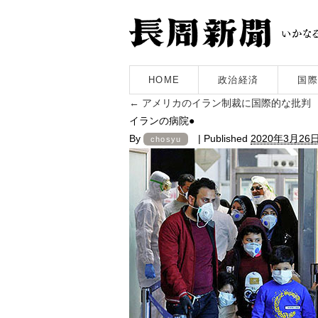
HOME
政治経済
国際
←
アメリカのイラン制裁に国際的な批判
イランの病院●
By
|
Published
2020年3月26
chosyu