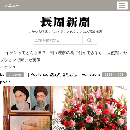
メニュー
いかなる権威にも屈することのない人民の言論機関
←
イランってどんな国？ 相互理解の為に何ができるか 大使館レセ
プションで聞いた実像
イラン１
By
|
Published
2020年2月27日
|
Full size is
chosyu
1136 × 906
pixels