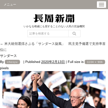
メニュー
いかなる権威にも屈することのない人民の言論機関
←
米大統領選揺さぶる「サンダース旋風」 民主党予備選で支持率首
位に
サンダース
By
|
Published
2020年2月13日
|
Full size is
chosyu
1104 × 906
pixels