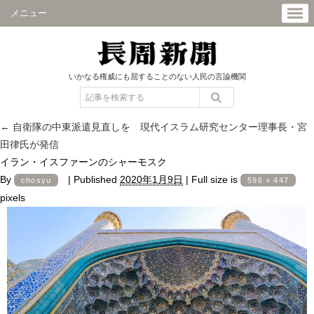
メニュー
いかなる権威にも屈することのない人民の言論機関
←
自衛隊の中東派遣見直しを 現代イスラム研究センター理事長・宮
田律氏が発信
イラン・イスファーンのシャーモスク
By
|
Published
2020年1月9日
|
Full size is
chosyu
596 × 447
pixels