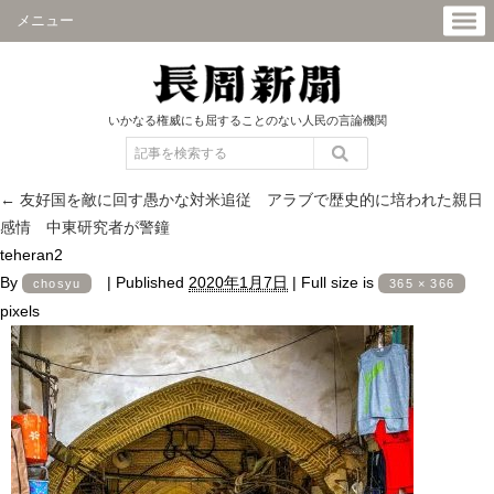
メニュー
いかなる権威にも屈することのない人民の言論機関
←
友好国を敵に回す愚かな対米追従 アラブで歴史的に培われた親日
感情 中東研究者が警鐘
teheran2
By
|
Published
2020年1月7日
|
Full size is
chosyu
365 × 366
pixels