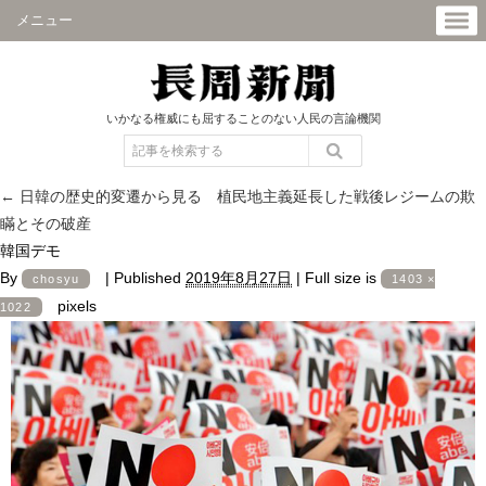
メニュー
いかなる権威にも屈することのない人民の言論機関
←
日韓の歴史的変遷から見る 植民地主義延長した戦後レジームの欺
瞞とその破産
韓国デモ
By
|
Published
2019年8月27日
|
Full size is
chosyu
1403 ×
pixels
1022