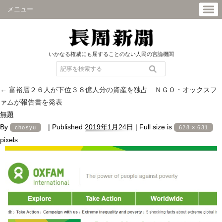
メニュー
いかなる権威にも屈することのない人民の言論機関
←
富裕層２６人が下位３８億人分の資産を独占 ＮＧＯ・オックスフ
ァムが報告書を発表
無題
By
|
Published
2019年1月24日
|
Full size is
chosyu
628 × 631
pixels