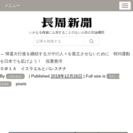
メニュー
いかなる権威にも屈することのない人民の言論機関
←
帰還大行進を継続するガザの人々を孤立させないために BDS運動
を日本でも拡げよう！ 役重善洋
０＠１Ａ イスラエルとパレスチナ
By
|
Published
2018年12月26日
|
Full size is
chosyu
631 ×
pixels
1048