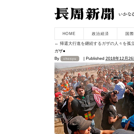
HOME
政治経済
国際
←
帰還大行進を継続するガザの人々を孤立
ガザ●
By
|
Published
2018年12月2
chosyu