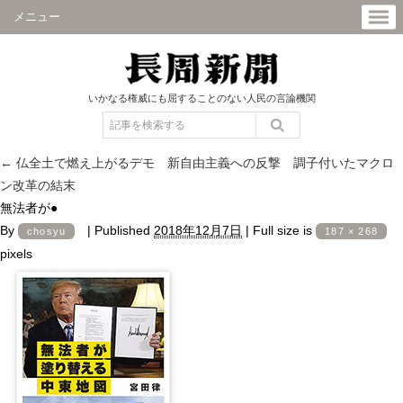
メニュー
いかなる権威にも屈することのない人民の言論機関
←
仏全土で燃え上がるデモ 新自由主義への反撃 調子付いたマクロ
ン改革の結末
無法者が●
By
|
Published
2018年12月7日
|
Full size is
chosyu
187 × 268
pixels