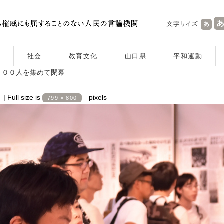
社会
教育文化
山口県
平和運動
５００人を集めて閉幕
日
|
Full size is
pixels
799 × 800