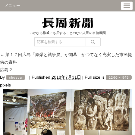
メニュー
いかなる権威にも屈することのない人民の言論機関
←
第１７回広島「原爆と戦争展」が開幕 かつてなく充実した市民提
供の資料
広島２
By
|
Published
2018年7月31日
|
Full size is
chosyu
1260 × 843
pixels