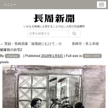
メニュー
いかなる権威にも屈することのない人民の言論機関
←
実録・長崎原爆「核廃絶にむけて」㊥ 長崎市・井上幸雄
被爆前の自宅2
By
|
Published
2018年1月6日
|
Full size is
chosyu
640 × 474
pixels