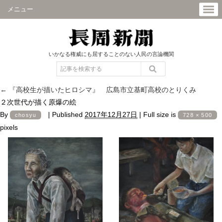
メニュー
いかなる権威にも屈することのない人民の言論機関
←
『高校生が描いたヒロシマ』 広島市立基町高校のとりくみ
２次世代が描く原爆の絵
By
|
Published
2017年12月27日
|
Full size is
chosyu
728 × 500
pixels