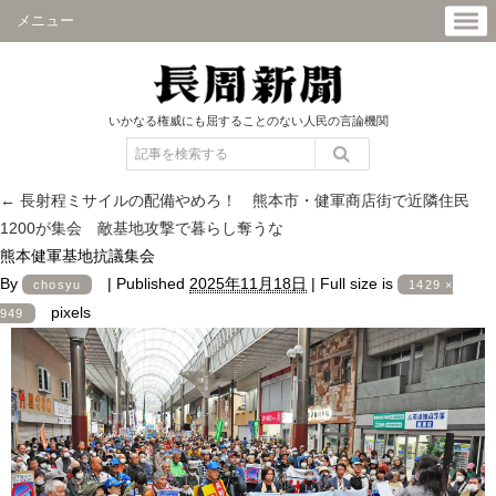
メニュー
いかなる権威にも屈することのない人民の言論機関
←
長射程ミサイルの配備やめろ！ 熊本市・健軍商店街で近隣住民
1200が集会 敵基地攻撃で暮らし奪うな
熊本健軍基地抗議集会
By
|
Published
2025年11月18日
|
Full size is
chosyu
1429 ×
pixels
949