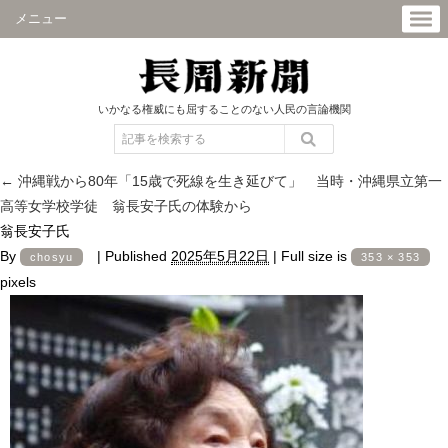
メニュー
いかなる権威にも屈することのない人民の言論機関
←
沖縄戦から80年「15歳で死線を生き延びて」 当時・沖縄県立第一
高等女学校学徒 翁長安子氏の体験から
翁長安子氏
By
|
Published
2025年5月22日
|
Full size is
chosyu
353 × 353
pixels