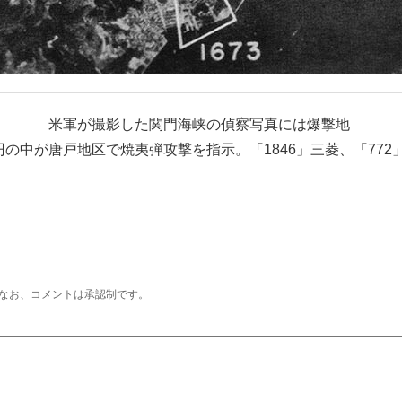
米軍が撮影した関門海峡の偵察写真には爆撃地
の中が唐戸地区で焼夷弾攻撃を指示。「1846」三菱、「77
なお、コメントは承認制です。