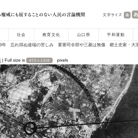
社会
教育文化
山口県
平和運動
79年 忘れ得ぬ途端の苦しみ 要塞司令部や三菱は無傷 郷土史家・
日
|
Full size is
pixels
873 × 1218