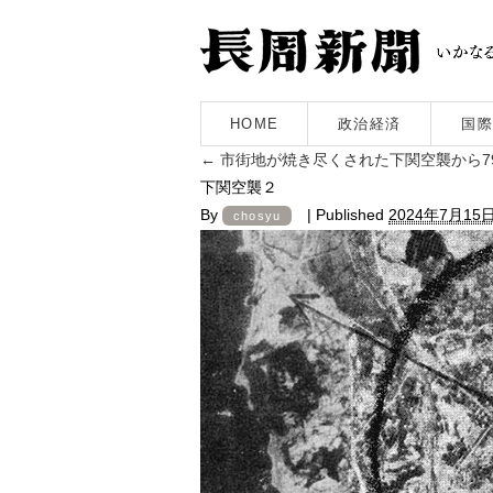
HOME
政治経済
国際
←
市街地が焼き尽くされた下関空襲から
下関空襲２
By
|
Published
2024年7月15
chosyu