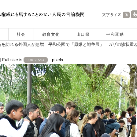
社会
教育文化
山口県
平和運動
島を訪れる外国人が急増 平和公園で「原爆と戦争展」 ガザの惨状重
|
Full size is
pixels
900 × 594