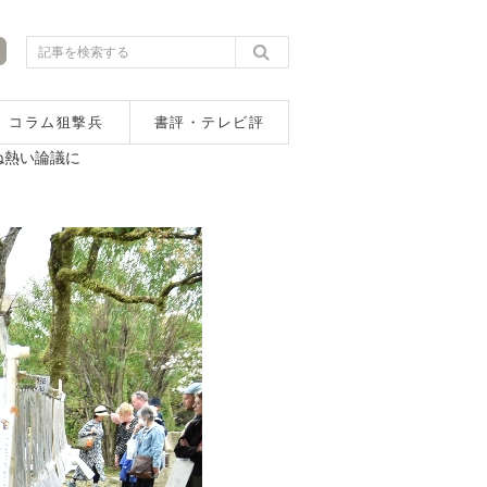
コラム狙撃兵
書評・テレビ評
ね熱い論議に