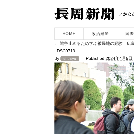
HOME
政治経済
国際
←
戦争止めるため学ぶ被爆地の経験 広
_DSC9713
By
|
Published
2024年4月5日
chosyu