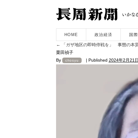
HOME
政治経済
国際
←
「ガザ地区の即時停戦を」 事態の本
栗田禎子
By
|
Published
2024年2月21
chosyu