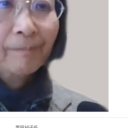
栗田禎子氏