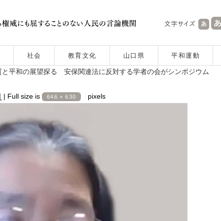
社会
教育文化
山口県
平和運動
質と平和の展望探る 安保関連法に反対する学者の会がシンポジウム
日
|
Full size is
pixels
646 × 630