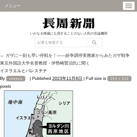
メニュー
いかなる権威にも屈することのない人民の言論機関
←
ガザに一刻も早い停戦を！――紛争調停実務家からみたガザ戦争
東京外国語大学名誉教授・伊勢崎賢治氏に聞く
イスラエルとパレスチナ
By
|
Published
2023年11月8日
|
Full size is
chosyu
233 × 312
pixels