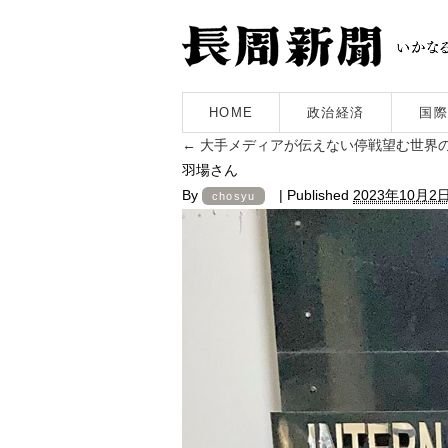
HOME
政治経済
国際
←
大手メディアが伝えない停戦望む世界
羽場さん
By
|
Published
2023年10月2
chosyu