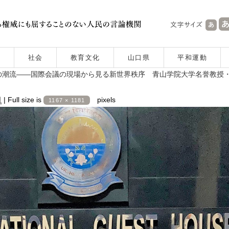
社会
教育文化
山口県
平和運動
の潮流――国際会議の現場から見る新世界秩序 青山学院大学名誉教授
日
|
Full size is
pixels
1167 × 1181